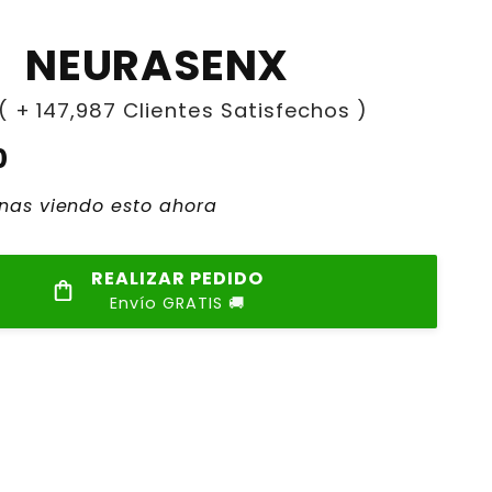
NEURASENX
( + 147,987 Clientes Satisfechos )
0
onas viendo esto ahora
REALIZAR PEDIDO
Envío GRATIS 🚚