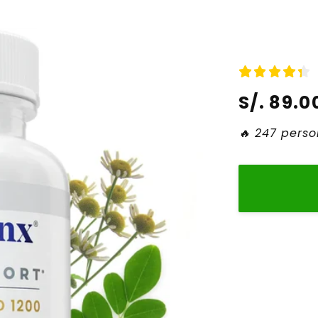
Precio
S/. 89.0
habitual
🔥 247 pers